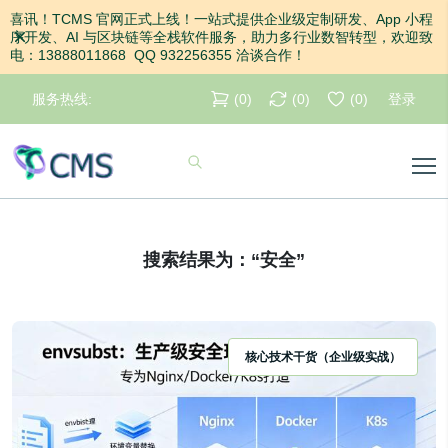
喜讯！TCMS 官网正式上线！一站式提供企业级定制研发、App 小程
关闭
序开发、AI 与区块链等全栈软件服务，助力多行业数智转型，欢迎致
电：13888011868 QQ 932256355 洽谈合作！
服务热线:
(
0
)
(
0
)
(
0
)
登录
搜索结果为：“安全”
核心技术干货（企业级实战）