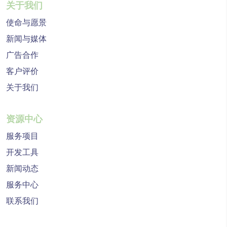
关于我们
使命与愿景
新闻与媒体
广告合作
客户评价
关于我们
资源中心
服务项目
开发工具
新闻动态
服务中心
联系我们