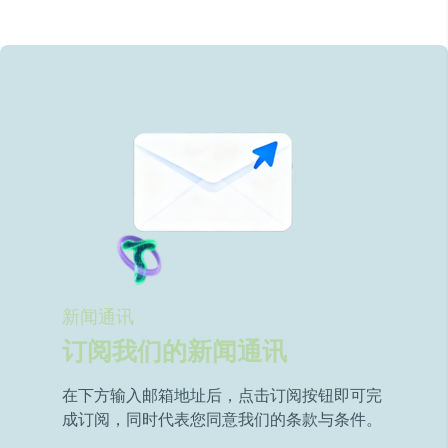
新闻通讯
订阅我们的新闻通讯
在下方输入邮箱地址后，点击订阅按钮即可完
成订阅，同时代表您同意我们的条款与条件。